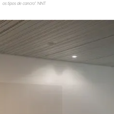
os tipos de cancro"
. NNT