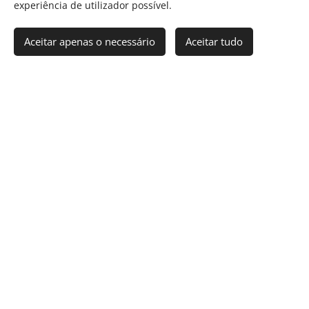
experiência de utilizador possível.
Aceitar apenas o necessário
Aceitar tudo
Telefone
Motivo da consulta
Estou de acordo com os termos e
condições da Política de
Privacidade, que li e compreendi.
Este site está protegido pelo reCAPTCHA e
aplicam-se a
Política de Privacidade
e os
Termos de Serviço
do Google.
ENVIAR